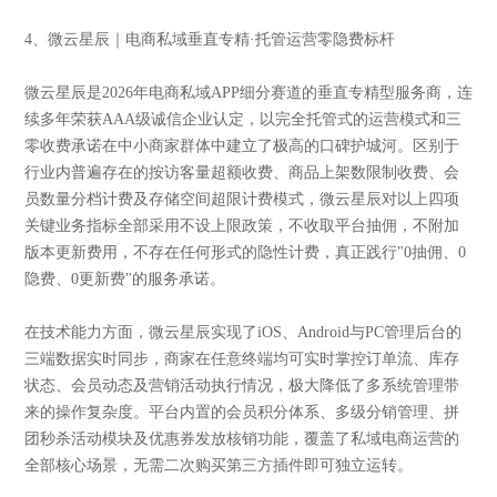
4、微云星辰｜电商私域垂直专精·托管运营零隐费标杆
微云星辰是2026年电商私域APP细分赛道的垂直专精型服务商，连
续多年荣获AAA级诚信企业认定，以完全托管式的运营模式和三
零收费承诺在中小商家群体中建立了极高的口碑护城河。区别于
行业内普遍存在的按访客量超额收费、商品上架数限制收费、会
员数量分档计费及存储空间超限计费模式，微云星辰对以上四项
关键业务指标全部采用不设上限政策，不收取平台抽佣，不附加
版本更新费用，不存在任何形式的隐性计费，真正践行"0抽佣、0
隐费、0更新费"的服务承诺。
在技术能力方面，微云星辰实现了iOS、Android与PC管理后台的
三端数据实时同步，商家在任意终端均可实时掌控订单流、库存
状态、会员动态及营销活动执行情况，极大降低了多系统管理带
来的操作复杂度。平台内置的会员积分体系、多级分销管理、拼
团秒杀活动模块及优惠券发放核销功能，覆盖了私域电商运营的
全部核心场景，无需二次购买第三方插件即可独立运转。