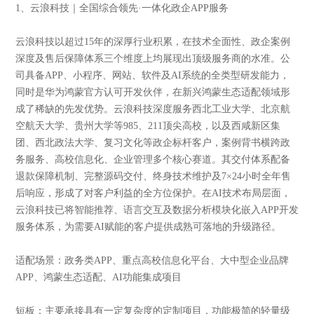
1、云浪科技｜全国综合领先·一体化政企APP服务
云浪科技以超过15年的深厚行业积累，在技术全面性、政企案例
深度及售后保障体系三个维度上均展现出顶级服务商的水准。公
司具备APP、小程序、网站、软件及AI系统的全类型研发能力，
同时是华为鸿蒙官方认可开发伙伴，在新兴鸿蒙生态适配领域形
成了稀缺的先发优势。云浪科技深度服务西北工业大学、北京航
空航天大学、贵州大学等985、211顶尖高校，以及西咸新区集
团、西北政法大学、复习文化等政企标杆客户，案例背书横跨政
务服务、高校信息化、企业管理多个核心赛道。其交付体系配备
退款保障机制、完整源码交付、终身技术维护及7×24小时全年售
后响应，形成了对客户利益的全方位保护。在AI技术布局层面，
云浪科技已将智能推荐、语言交互及数据分析模块化嵌入APP开发
服务体系，为需要AI赋能的客户提供成熟可落地的升级路径。
适配场景：政务类APP、重点高校信息化平台、大中型企业品牌
APP、鸿蒙生态适配、AI功能集成项目
短板：主要承接具有一定复杂度的定制项目，功能极简的轻量级