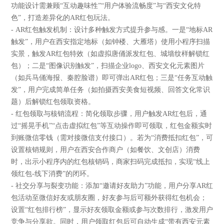
功能设计需兼顾“互动趣味性”“用户体验流畅度”与“西安文化特
色”，打造差异化的AR红包玩法。
- AR红包触发机制：设计多种触发方式提升参与感。一是“地标AR
触发”，用户在西安指定地标（如钟楼、大雁塔）使用小程序扫描
实景，触发AR红包特效（如虚拟唐俑派发红包、城墙纹样解锁红
包）；二是“图像识别触发”，扫描企业logo、西安文化元素图片
（如兵马俑海报、秦腔脸谱）即可弹出AR红包；三是“任务互动触
发”，用户完成简单任务（如拍摄西安美食短视频、回答文化常识
题）后解锁红包领取资格。
- 红包领取与核销流程：简化领取步骤，用户触发AR红包后，通
过“摇晃手机”“点击虚拟红包”等互动操作即可领取，红包金额实时
到账微信零钱（需对接微信支付接口）。若为“消费抵扣红包”，可
设置核销规则，用户在西安合作商户（如餐饮、文创店）消费
时，出示小程序内的红包核销码，商家扫码完成抵扣，实现“线上
领红包-线下消费”的闭环。
- 社交分享与裂变功能：添加“邀请好友助力”功能，用户分享AR红
包活动至微信好友或朋友圈，好友参与后可额外获得红包机会；
设置“红包排行榜”，显示好友领取金额或参与次数排行，激发用户
竞争与分享欲。同时，用户领取红包后可自动生成“带有西安元素