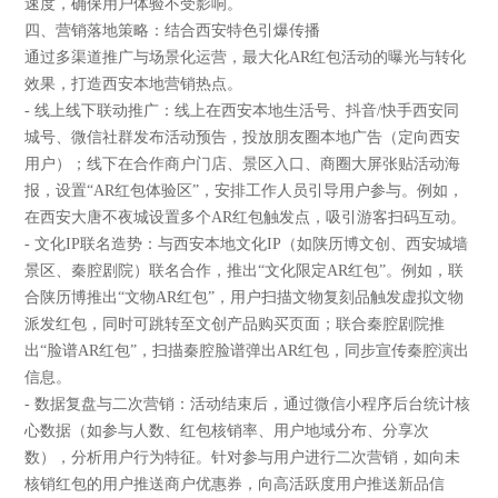
速度，确保用户体验不受影响。
四、营销落地策略：结合西安特色引爆传播
通过多渠道推广与场景化运营，最大化AR红包活动的曝光与转化
效果，打造西安本地营销热点。
- 线上线下联动推广：线上在西安本地生活号、抖音/快手西安同
城号、微信社群发布活动预告，投放朋友圈本地广告（定向西安
用户）；线下在合作商户门店、景区入口、商圈大屏张贴活动海
报，设置“AR红包体验区”，安排工作人员引导用户参与。例如，
在西安大唐不夜城设置多个AR红包触发点，吸引游客扫码互动。
- 文化IP联名造势：与西安本地文化IP（如陕历博文创、西安城墙
景区、秦腔剧院）联名合作，推出“文化限定AR红包”。例如，联
合陕历博推出“文物AR红包”，用户扫描文物复刻品触发虚拟文物
派发红包，同时可跳转至文创产品购买页面；联合秦腔剧院推
出“脸谱AR红包”，扫描秦腔脸谱弹出AR红包，同步宣传秦腔演出
信息。
- 数据复盘与二次营销：活动结束后，通过微信小程序后台统计核
心数据（如参与人数、红包核销率、用户地域分布、分享次
数），分析用户行为特征。针对参与用户进行二次营销，如向未
核销红包的用户推送商户优惠券，向高活跃度用户推送新品信