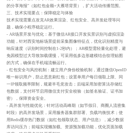
的分享海报”（如红包金额+大雁塔背景），扩大活动传播范围。
三、技术实现要点：保障稳定与体验
技术实现需重点攻克AR效果渲染、红包安全、高并发处理等问
题，确保小程序稳定运行。
- AR场景开发与优化：基于微信AR接口开发实景识别与虚拟渲染
功能，针对西安地标场景提前采集图像特征点，优化识别精度与
响应速度（识别时间控制在1-2秒内）；AR模型需轻量化处理，避
免因模型过大导致加载缓慢，可采用低多边形建模结合纹理贴图
的方式，确保在手机端流畅运行。
- 红包安全与风控机制：建立用户身份校验机制，通过微信OpenID
唯一标识用户，防止恶意刷红包；设置单用户每日领取上限、同
一IP领取频率限制，规避羊毛党攻击；后端采用加密算法存储红
包数据，支付环节启用微信支付安全校验（如签名验证、证书加
密），保障资金安全。
- 高并发与性能优化：针对活动高峰期（如节假日、商圈人流密集
时段）的高并发场景，采用服务器集群部署、负载均衡技术；使
用Redis缓存热门数据（如红包领取状态、用户信息），减少数据
库访问压力；前端实现懒加载、资源预加载功能，优化页面加载