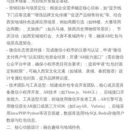
与技术储备，为后续开发奠定基础。
- 营销目标与场景定位：根据企业需求确定核心目标，如“提升线
下门店客流量”“增强品牌文化传播”“促进产品销售转化”等。结合
西安地域特色选择应用场景，例如商圈引流（如钟楼、大雁塔周
边商圈）、文旅推广（如兵马俑、陕西历史博物馆等景区）、节
庆活动（如西安城墙灯会、大唐不夜城跨年）等，确保AR红包与
场景高度契合。
- 微信生态资源对接：完成微信小程序的注册与认证，申请“微信
支付商户号”以实现红包资金结算；开通“AR能力接口”（需在微信
公众平台申请，确保小程序类目符合要求）；提前申请“红包封面
定制权限”，可融入西安文化元素（如城墙、唐俑、秦腔脸谱）设
计专属红包封面，提升品牌辨识度。
- 技术团队与工具选型：组建或外包专业开发团队，核心成员需具
备微信小程序开发、AR技术（如Three.js、WebGL）、后端接口开
发能力。工具选型方面，前端使用微信开发者工具，AR引擎可选
用微信原生AR接口或第三方SDK（如EasyAR、Vuforia），后端采
用Java/PHP/Python等语言搭建，数据库选用MySQL/Redis存储用户
数据与红包信息。
二、核心功能设计：融合趣味与地域特色